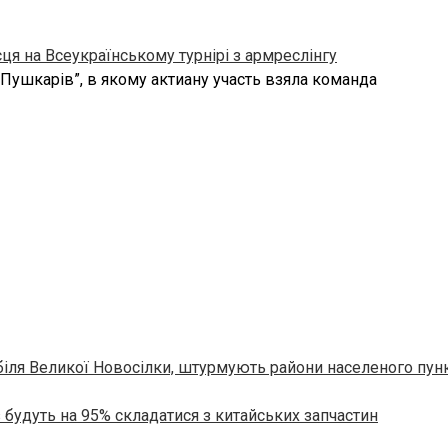
ця на Всеукраїнському турнірі з армреслінгу
 Пушкарів”, в якому актиану участь взяла команда
біля Великої Новосілки, штурмують райони населеного пунк
s будуть на 95% складатися з китайських запчастин