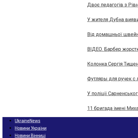
Двоє педагогів з Рів
У жителя Дубна вияви
Від домашньої швейно
ВІДЕО. Барбер жорстк
Колонка Сергія Тищен
Футляры для ручек с
У поліції Сарненськог
11 бригада імені Мих
UkraineNews
Новини України
Новини Вінниці