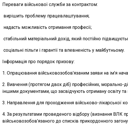
Переваги військової служби за контрактом:
вирішить проблему працевлаштування;
надасть можливість отримання професії;
стабільний матеріальний дохід, який постійно підвищуєтьс
соціальні пільги і гарантії та впевненість у майбутньому.
Інформація про порядок призову:
1. Опрацювання військовозобов’язаним заяви на ім’я нач
2. Вивчення (протягом двох діб) професійних, морально-
іншими документами, що засвідчують отриману освіту та 
3. Направлення для проходження військово-лікарської ком
4. За результатами проведеного відбору (визнання ВЛК п
військовозобов’язаного до списків прикордонного загону