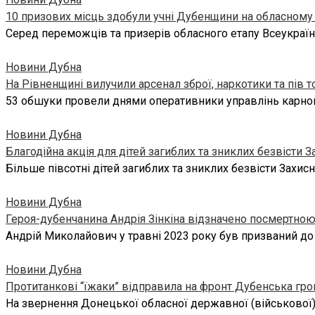
10 призових місць здобули учні Дубенщини на обласному е
Серед переможців та призерів обласного етапу Всеукраїнс
Новини Дубна
На Рівненщині вилучили арсенал зброї, наркотики та пів 
53 обшуки провели днями оперативники управлінь карного
Новини Дубна
Благодійна акція для дітей загиблих та зниклих безвісти З
Більше півсотні дітей загиблих та зниклих безвісти Захи
Новини Дубна
Героя-дубенчанина Андрія Зінкіна відзначено посмертно
Андрій Миколайович у травні 2023 року був призваний до
Новини Дубна
Протитанкові “їжаки” відправила на фронт Дубенська гр
На звернення Донецької обласної державної (військової)