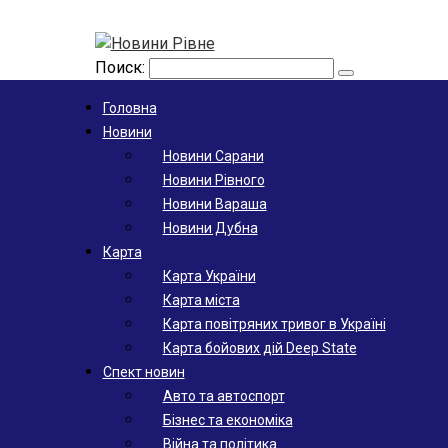
Поиск:
Головна
Новини
Новини Сарани
Новини Рівного
Новини Вараша
Новини Дубна
Карта
Карта України
Карта міста
Карта повітряних тривог в Україні
Карта бойових дій Deep State
Спект новин
Авто та автоспорт
Бізнес та економіка
Війна та політика