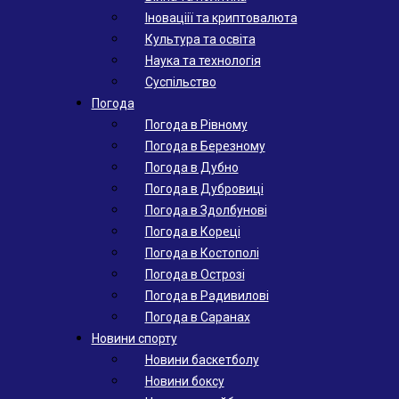
Іноваціії та криптовалюта
Культура та освіта
Наука та технологія
Суспільство
Погода
Погода в Рівному
Погода в Березному
Погода в Дубно
Погода в Дубровиці
Погода в Здолбунові
Погода в Кореці
Погода в Костополі
Погода в Острозі
Погода в Радивилові
Погода в Саранах
Новини спорту
Новини баскетболу
Новини боксу