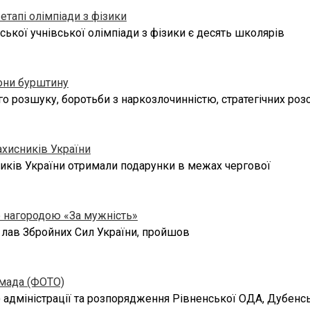
тапі олімпіади з фізики
ької учнівської олімпіади з фізики є десять школярів
тони бурштину
 розшуку, боротьби з наркозлочинністю, стратегічних розс
ахисників України
сників України отримали подарунки в межах чергової
ю нагородою «За мужність»
 лав Збройних Сил України, пройшов
омада (ФОТО)
 адміністрації та розпорядження Рівненської ОДА, Дубенсь