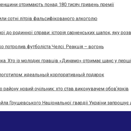
ненщини отримають понад 180 тисяч гривень премії
ли сотні літрів фальсифікованого алкоголю
ї до родинної справи: історія сарненських шапок, яку роз
о потролив футболіста Челсі. Реакція – вогонь
ка. Хто із молодих гравців «Динамо» отримає шанс у перш
 логотипом: идеальный корпоративный подарок
о району новий очільник: хто став виконувачем обовʼязків
айла Грушевського Національної гвардії України запрошує