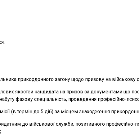
я;
альника прикордонного загону щодо призову на військову с
ділових якостей кандидата на призов за документами що п
набуту фахову спеціальність, проведення професійно-психо
ісії (в термін до 5 діб) за місцем знаходження прикордонн
ридатним до військової служби, позитивного професійно-п
;