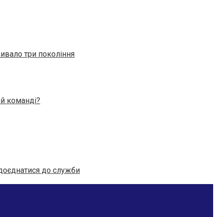
вивало три покоління
ій команді?
 доєднатися до служби